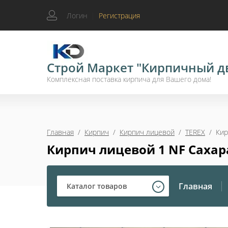
Логин
|
Регистрация
Строй Маркет "Кирпичный д
Комплексная поставка кирпича для Вашего дома!
Главная
  /  
Кирпич
  /  
Кирпич лицевой
  /  
TEREX
  /  К
Кирпич лицевой 1 NF Сахар
Главная
Каталог товаров